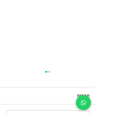
תגובות
כתיבת תגובה...
בניית משפך שיווקי חכם
לעסקים קטנים: שלב אחר
שלב