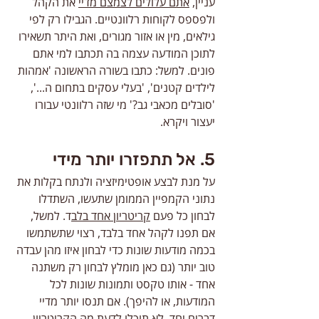
עניין, 
אתם עלולים לצמצם מדיי
 את הקהל 
ולפספס לקוחות רלוונטיים. הגבילו רק לפי 
גילאים, מין או אזור מגורים, ואת היתר תשאירו 
לתוכן המודעה עצמה בה תכתבו למי אתם 
פונים. למשל: כתבו בשורה הראשונה 'אמהות 
לילדים קטנים', 'בעלי עסקים בתחום ה...', 
'סובלים מכאבי גב?' מי שזה רלוונטי עבורו 
יעצור ויקרא.
5. אל תתפזרו יותר מידי
על מנת לבצע אופטימיזציה ולנתח בקלות את 
נתוני הקמפיין הממומן שתעשו, השתדלו 
לבחון כל פעם 
קריטריון אחד בלב
ד. למשל, 
אם תפנו לקהל אחד בלבד, רצוי שתשתמשו 
בכמה מודעות שונות כדי לבחון איזו מהן עבדה 
טוב יותר (גם כאן מומלץ לבחון רק משתנה 
אחד - אותו טקסט ותמונות שונות לכל 
המודעות, או להיפך). אם תנסו יותר מדיי 
דברים יחד, לא תוכלו לדעת מה הקריטריון 